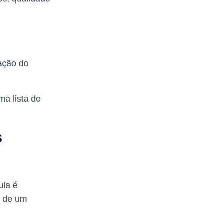
zação do
ma lista de
s
ula é
s de um