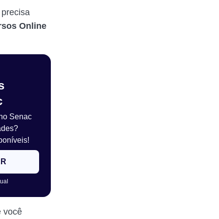
 precisa
rsos Online
s
c
 no Senac
ades?
poníveis!
ER
tual
 você