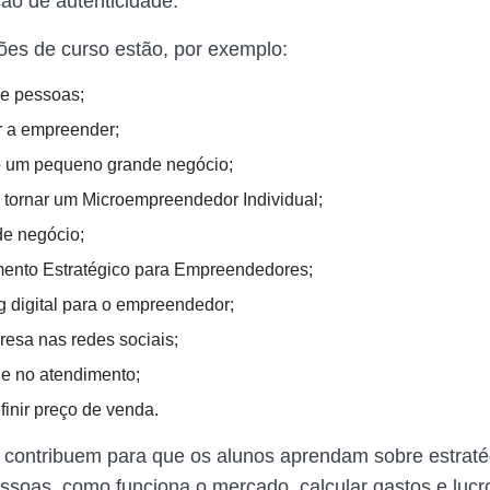
ção de autenticidade.
ões de curso estão, por exemplo:
e pessoas;
 a empreender;
o um pequeno grande negócio;
tornar um Microempreendedor Individual;
de negócio;
ento Estratégico para Empreendedores;
g digital para o empreendedor;
esa nas redes sociais;
e no atendimento;
inir preço de venda.
 contribuem para que os alunos aprendam sobre estraté
ssoas, como funciona o mercado, calcular gastos e lucr