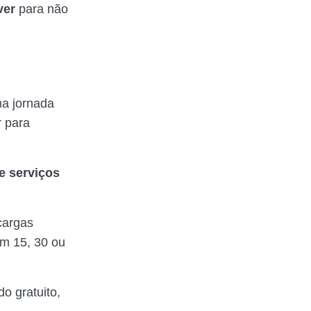
ver
para não
ma jornada
 para
 e serviços
cargas
em 15, 30 ou
o gratuito,