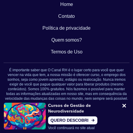
Home
Contato
Política de privacidade
Quem somos?
Termos de Uso
É importante saber que O Canal RH é o lugar certo para você que quer
vencer na vida que tem, a nossa missão é oferecer curso, o emprego dos
sonhos, seja como jovem aprendiz, estágio ou realocação. Nunca iremos
exigir de você que pague qualquer valor para liberar produtos (mesmo
conteúdos). Somos 100% gratuitos. Nós fazemos o possível para manter
todas as informações atualizadas em nosso site, mas em consequência da
velocidade das mudanças das coisas no mundo, nem sempre será possível.
Novamente: Nunca solicitamos nenhuma informação pessoal ou qualquer
Cursos de Gestão de
tipo de cobrança. Somos um portal de conteúdo jornalístico. Caso isso
Neurodiversidade
aconteça, entre em contato conosco imediatamente.
QUERO DESCOBRI
CNPJ: 32.894.055/0001-89
Você continuará no site atual