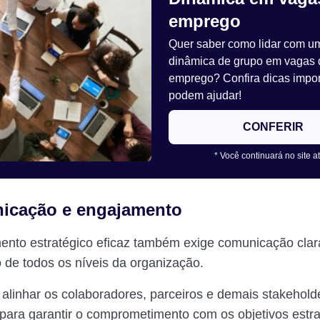
emprego
Quer saber como lidar com u
dinâmica de grupo em vagas 
emprego? Confira dicas impo
podem ajudar!
CONFERIR
* Você continuará no site a
icação e engajamento
nto estratégico eficaz também exige comunicação clar
 de todos os níveis da organização.
 alinhar os colaboradores, parceiros e demais stakehold
para garantir o comprometimento com os objetivos estra