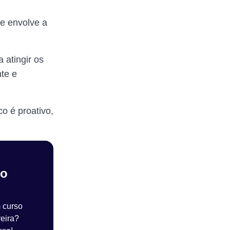
e envolve a
a atingir os
nte e
o é proativo,
mo
 curso
reira?