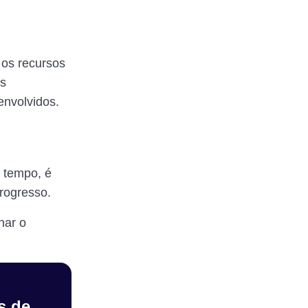
 os recursos
as
envolvidos.
 tempo, é
progresso.
har o
s de