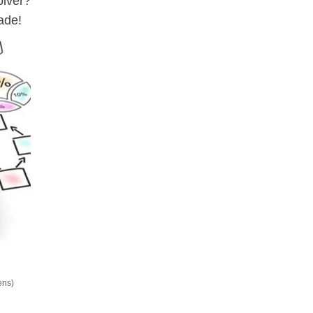
olver?
ade!
ens)