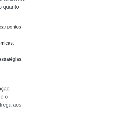
no quanto
icar pontos
ômicas,
stratégias.
ação
ue o
ntrega aos