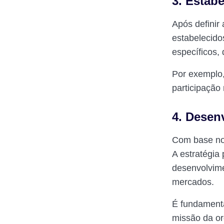
3. Estab
Após definir
estabelecido
específicos,
Por exemplo,
participaçã
4. Desen
Com base nos
A estratégia
desenvolvime
mercados.
É fundamenta
missão da or