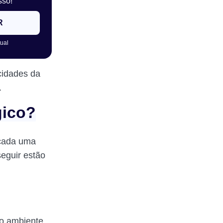
sso!
R
tual
cidades da
.
gico?
 cada uma
seguir estão
 o ambiente