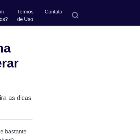
em
Termos
Contato
os?
de Uso
ma
erar
ra as dicas
e bastante