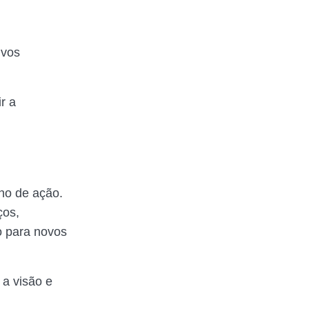
ivos
r a
no de ação.
ços,
o para novos
 a visão e