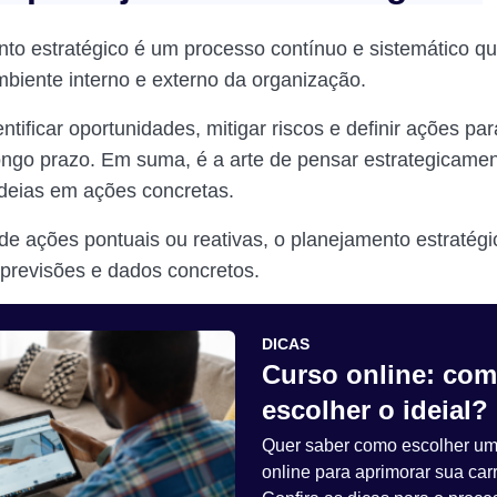
to estratégico é um processo contínuo e sistemático qu
mbiente interno e externo da organização.
ntificar oportunidades, mitigar riscos e definir ações par
longo prazo. Em suma, é a arte de pensar estrategicame
ideias em ações concretas.
de ações pontuais ou reativas, o planejamento estratégic
previsões e dados concretos.
DICAS
Curso online: co
escolher o ideial?
Quer saber como escolher um
online para aprimorar sua car