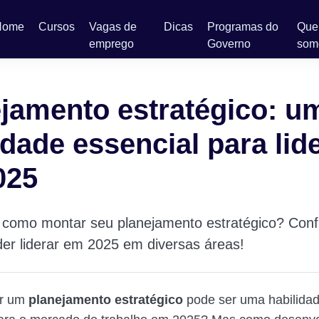
Home
Cursos
Vagas de
Dicas
Programas do
Qu
emprego
Governo
som
jamento estratégico: u
idade essencial para lid
025
como montar seu planejamento estratégico? Confi
er liderar em 2025 em diversas áreas!
r um
planejamento estratégico
pode ser uma habilidad