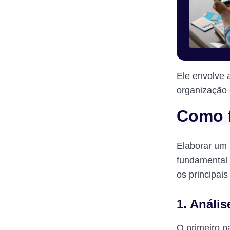
Ele envolve 
organização
Como f
Elaborar um 
fundamental 
os principai
1. Anális
O primeiro p