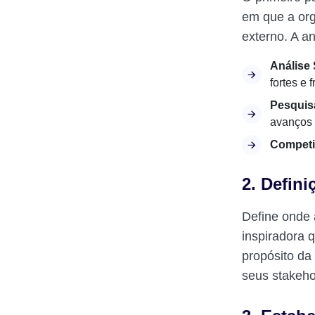
em que a orga
externo. A an
Análise
fortes e
Pesquis
avanços 
Compet
2. Defin
Define onde 
inspiradora q
propósito da
seus stakeho