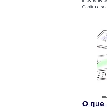
importante 
Confira a se
Ent
O que 