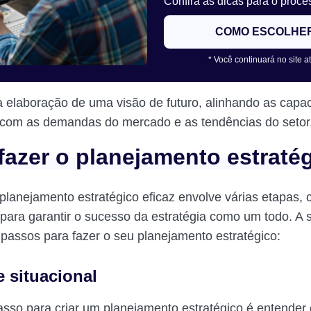
Confira as dicas para o proce
COMO ESCOLHE
* Você continuará no site a
a elaboração de uma visão de futuro, alinhando as capa
 com as demandas do mercado e as tendências do setor
azer o planejamento estraté
planejamento estratégico eficaz envolve várias etapas,
para garantir o sucesso da estratégia como um todo. A 
s passos para fazer o seu planejamento estratégico:
e situacional
asso para criar um planejamento estratégico é entender