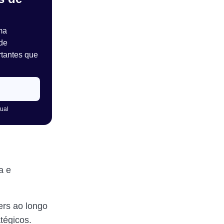
ma
de
rtantes que
tual
a e
ers ao longo
tégicos.