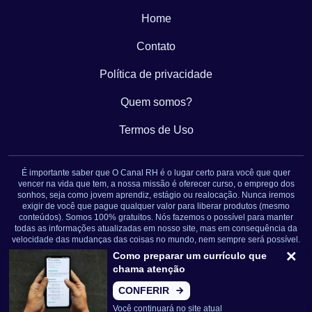
Home
Contato
Política de privacidade
Quem somos?
Termos de Uso
É importante saber que O Canal RH é o lugar certo para você que quer
vencer na vida que tem, a nossa missão é oferecer curso, o emprego dos
sonhos, seja como jovem aprendiz, estágio ou realocação. Nunca iremos
exigir de você que pague qualquer valor para liberar produtos (mesmo
conteúdos). Somos 100% gratuitos. Nós fazemos o possível para manter
todas as informações atualizadas em nosso site, mas em consequência da
velocidade das mudanças das coisas no mundo, nem sempre será possível.
Novamente: Nunca solicitamos nenhuma informação pessoal ou qualquer
Como preparar um currículo que
tipo de cobrança. Somos um portal de conteúdo jornalístico. Caso isso
chama atenção
aconteça, entre em contato conosco imediatamente.
CONFERIR
CNPJ: 32.894.055/0001-89
Você continuará no site atual