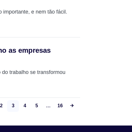
 importante, e nem tão fácil.
mo as empresas
do trabalho se transformou
2
3
4
5
…
16