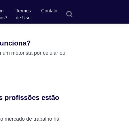
em
Termos
Contato
os?
de Uso
funciona?
u um motorista por celular ou
 profissões estão
o mercado de trabalho há