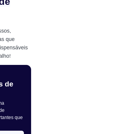
 de
ssos,
as que
dispensáveis
alho!
s de
ma
de
rtantes que