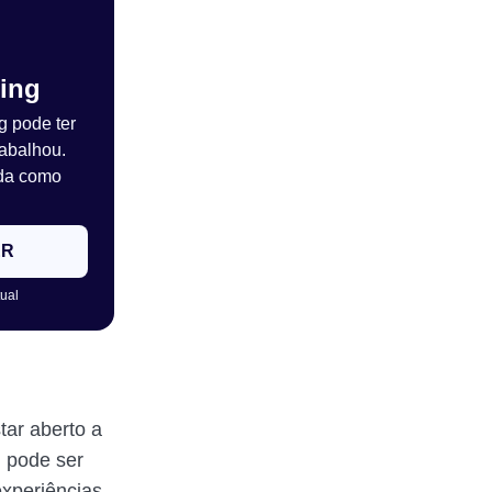
ing
g pode ter
abalhou.
da como
ER
tual
ar aberto a
, pode ser
experiências